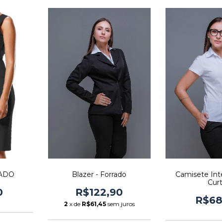
VADO
Blazer - Forrado
Camisete Int
Cur
0
R$122,90
R$68
2
x de
R$61,45
sem juros