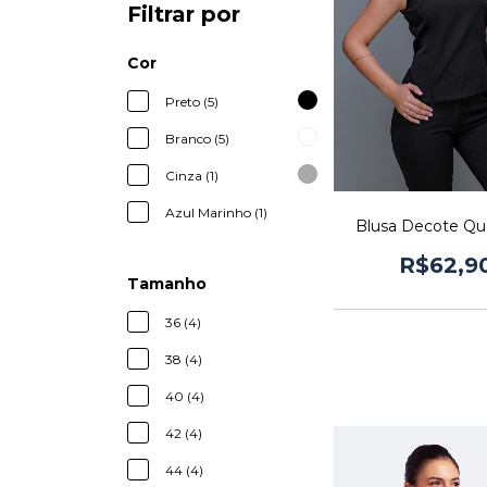
Filtrar por
Cor
Preto (5)
Branco (5)
Cinza (1)
Azul Marinho (1)
Blusa Decote Qu
R$62,9
Tamanho
36 (4)
38 (4)
40 (4)
42 (4)
44 (4)