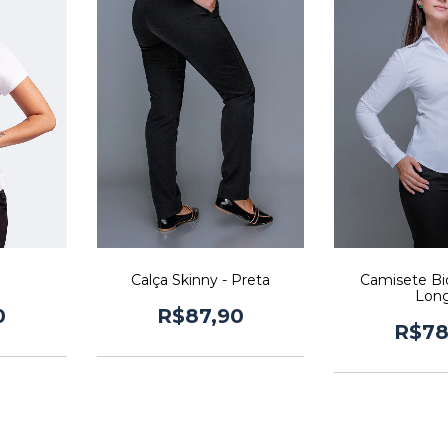
o
Calça Skinny - Preta
Camisete Bi
Lon
0
R$87,90
R$78