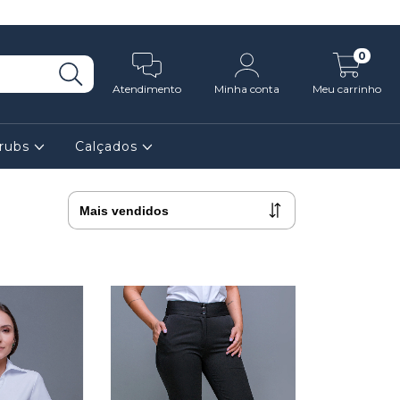
0
Atendimento
Minha conta
Meu carrinho
rubs
Calçados