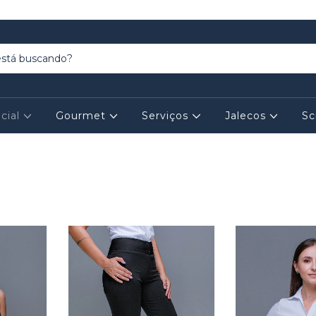
cial
Gourmet
Serviços
Jalecos
Sc