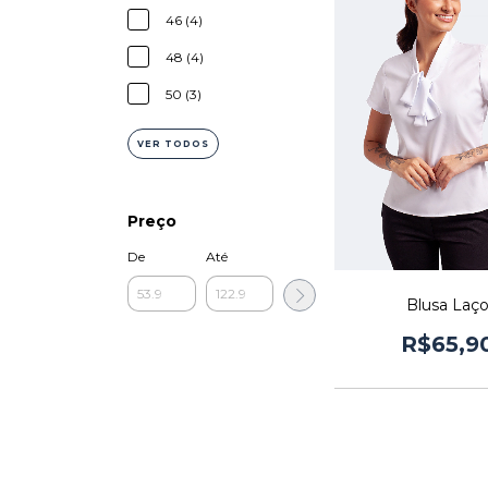
46 (4)
48 (4)
50 (3)
VER TODOS
Preço
De
Até
Blusa Laç
R$65,9