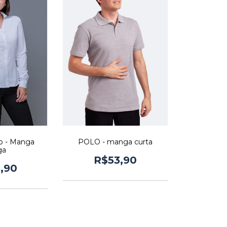
o - Manga
POLO - manga curta
ga
R$53,90
,90