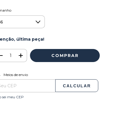
manho
enção, última peça!
ALTERAR CEP
regas para o CEP:
Meios de envio
CALCULAR
o sei meu CEP