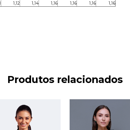
1
1,12
1,14
1,16
1,16
1,16
1,16
Produtos relacionados