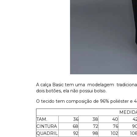
A calça Basic tem uma modelagem tradicional 
dois botões, ela não possui bolso.
O tecido tem composição de 96% poliéster e 4%
MEDIDA
TAM.
36
38
40
4
CINTURA
68
72
76
9
QUADRIL
92
98
102
10