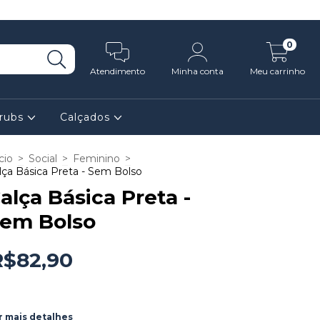
0
Atendimento
Minha conta
Meu carrinho
rubs
Calçados
cio
>
Social
>
Feminino
>
lça Básica Preta - Sem Bolso
alça Básica Preta -
em Bolso
R$82,90
r mais detalhes