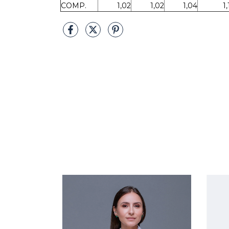
COMP.
1,02
1,02
1,04
1,