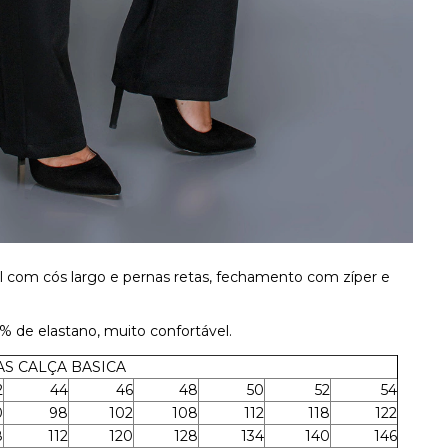
com cós largo e pernas retas, fechamento com zíper e
 de elastano, muito confortável.
S CALÇA BASICA
2
44
46
48
50
52
54
0
98
102
108
112
118
122
8
112
120
128
134
140
146