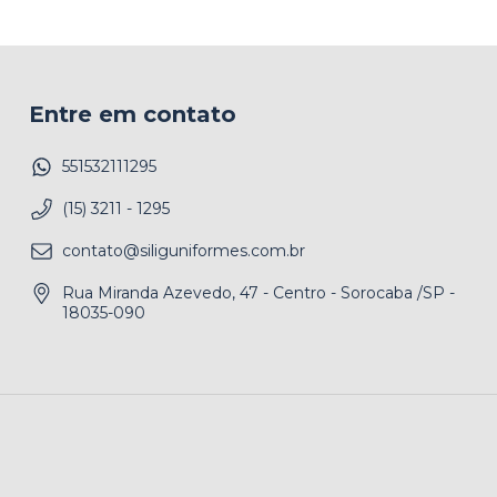
Entre em contato
551532111295
(15) 3211 - 1295
contato@siliguniformes.com.br
Rua Miranda Azevedo, 47 - Centro - Sorocaba /SP -
18035-090