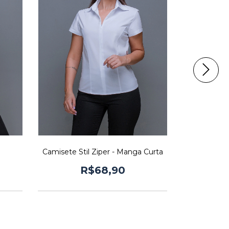
o
Camisete Stil Ziper - Manga Curta
Bl
R$68,90
R
2
x de