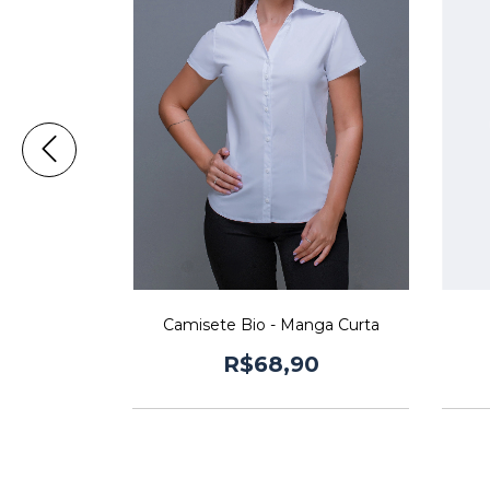
anga Curta
Camisete Bio - Manga Curta
0
R$68,90