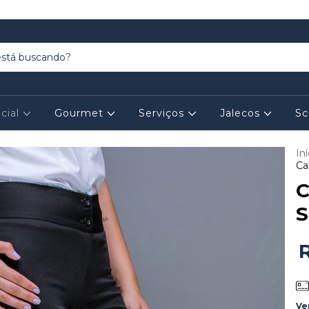
cial
Gourmet
Serviços
Jalecos
Sc
Iní
Ca
C
S
Ve