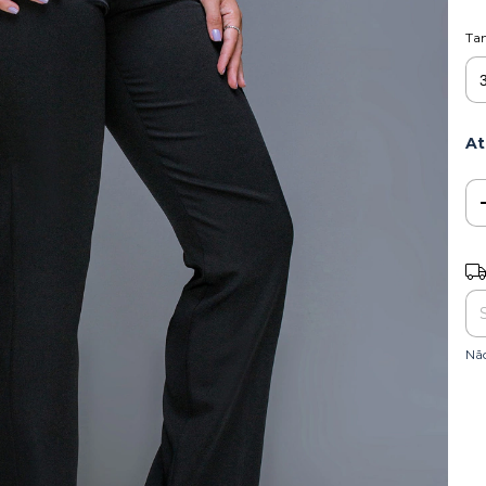
Ta
At
Ent
Nã