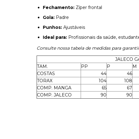
Fechamento:
Zíper frontal
Gola:
Padre
Punhos:
Ajustáveis
Ideal para:
Profissionais da saúde, estudant
Consulte nossa tabela de medidas para garantir 
JALECO G
TAM.
PP
P
M
COSTAS
44
46
TORAX
104
108
COMP. MANGA
65
67
COMP. JALECO
90
90