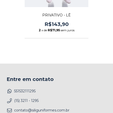
PRIVATIVO - LÊ
R$143,90
2
x de
R$71,95
sem juros
Entre em contato
551532111295
(15) 3211 - 1295
contato@siliguniformes.com.br