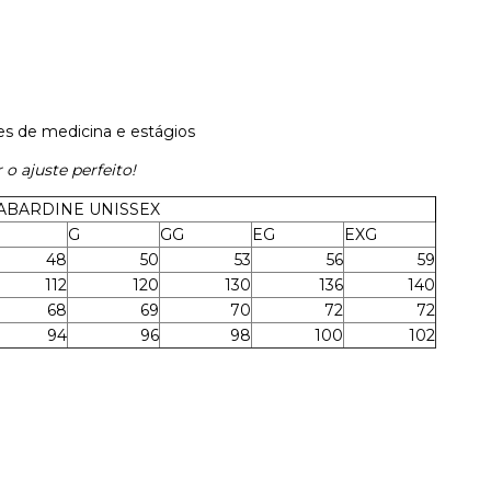
es de medicina e estágios
o ajuste perfeito!
ABARDINE UNISSEX
G
GG
EG
EXG
48
50
53
56
59
112
120
130
136
140
68
69
70
72
72
94
96
98
100
102