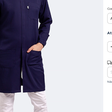
Co
At
Ent
Nã