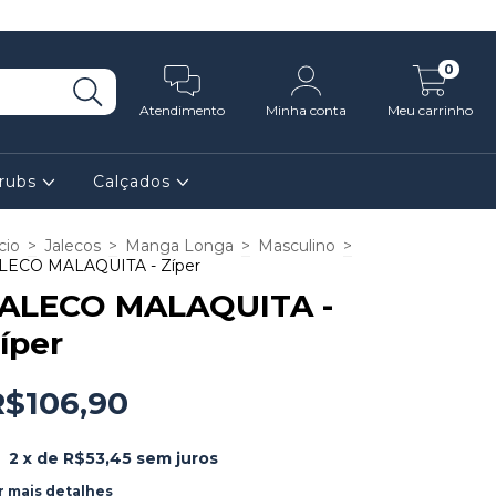
0
Atendimento
Minha conta
Meu carrinho
rubs
Calçados
cio
>
Jalecos
>
Manga Longa
>
Masculino
>
LECO MALAQUITA - Zíper
ALECO MALAQUITA -
íper
R$106,90
2
x de
R$53,45
sem juros
r mais detalhes