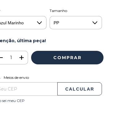
r
Tamanho
enção, última peça!
ALTERAR CEP
regas para o CEP:
Meios de envio
CALCULAR
o sei meu CEP