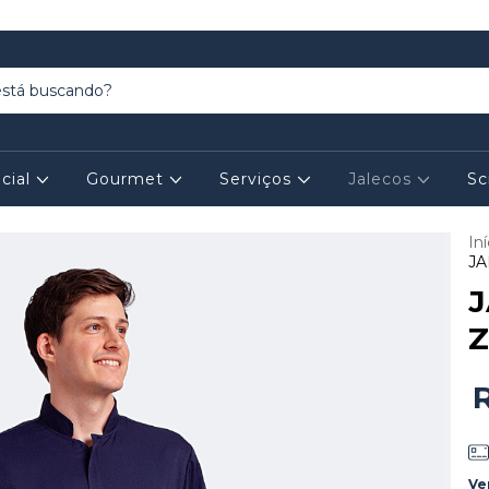
cial
Gourmet
Serviços
Jalecos
Sc
Iní
JA
J
Z
Ve