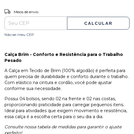
ALTERAR CEP
Entregas para o CEP:
Meios de envio
CALCULAR
Não sei meu CEP
Calça Brim - Conforto e Resistência para o Trabalho
Pesado
A Calça em Tecido de Brim (100% algodão) é perfeita para
quem precisa de durabilidade e conforto durante o trabalho.
Com elástico na cintura e cordão, você pode ajustar
conforme sua necessidade.
Possui 04 bolsos, sendo 02 na frente e 02 nas costas,
proporcionando praticidade para carregar pequenos itens.
Ideal para atividades que exigem movimento e resistência,
essa calça é a escolha certa para o seu dia a dia.
Consulte nossa tabela de medidas para garantir o ajuste
perfeito!